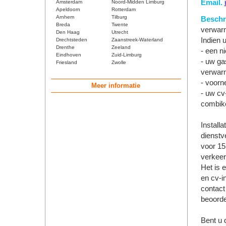
Email.
Amsterdam
Noord-Midden Limburg
Apeldoorn
Rotterdam
Arnhem
Tilburg
Beschri
Breda
Twente
verwar
Den Haag
Utrecht
Indien u
Drechtsteden
Zaanstreek-Waterland
Drenthe
Zeeland
- een n
Eindhoven
Zuid-Limburg
- uw ga
Friesland
Zwolle
verwarm
- voorn
Meer informatie
- uw cv
combike
Install
dienstv
voor 15 
verkeer
Het is 
en cv-in
contact
beoorde
Bent u 