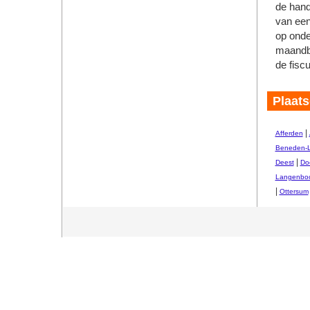
de hand
van een 
op onde
maandbe
de fisc
Plaats
|
Afferden
Beneden-
|
Deest
Do
Langenbo
|
Ottersum