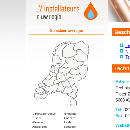
Selecteer uw regio
Beschi
In
Ni
Te
Techni
Adres:
Technis
Pieter 
6603 A
Tel.
024
's-Hertogenbosch
Groningen
Fax.
02
't Gooi
Haarlem
Alkmaar
Leiden
Websit
Amersfoort
Nijmegen