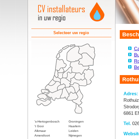
Selecteer uw regio
Beschi
C
Bu
Ro
Be
Rothui
Adres:
Rothuiz
Strodo
6861 E
's-Hertogenbosch
Groningen
Tel.
026
't Gooi
Haarlem
Alkmaar
Leiden
Websit
Amersfoort
Nijmegen