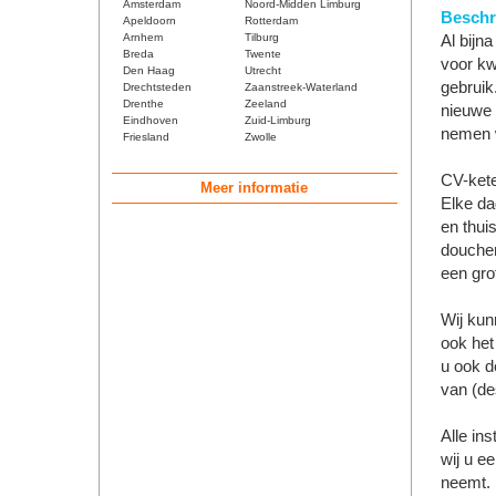
Amsterdam
Noord-Midden Limburg
Beschri
Apeldoorn
Rotterdam
Arnhem
Tilburg
Al bijn
Breda
Twente
voor kwa
Den Haag
Utrecht
gebruik
Drechtsteden
Zaanstreek-Waterland
Drenthe
Zeeland
nieuwe 
Eindhoven
Zuid-Limburg
nemen w
Friesland
Zwolle
CV-kete
Meer informatie
Elke da
en thui
douchen
een grot
Wij kun
ook het
u ook d
van (de
Alle in
wij u e
neemt.