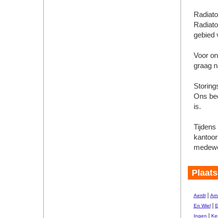
Radiato
Radiato
gebied 
Voor on
graag 
Storing
Ons bed
is.
Tijdens
kantoor
medewe
Plaats
|
Aerdt
Ar
|
En Wiel
E
|
Ingen
Ke