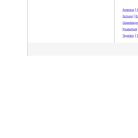
|
America
|
Schoot
E
IJsselstey
Posterholt
|
Tegelen