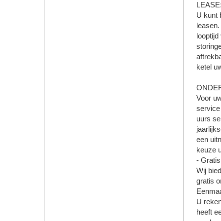
LEASE
U kunt 
leasen.
looptij
storinge
aftrekb
ketel u
ONDE
Voor uw
service
uurs se
jaarlij
een uitn
keuze u
- Grati
Wij bie
gratis 
Eenmaal
U reken
heeft e