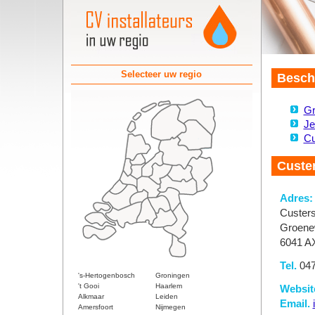
Selecteer uw regio
Beschi
Gr
Je
Cu
Custe
Adres:
Custer
Groene
6041 A
Tel.
047
's-Hertogenbosch
Groningen
't Gooi
Haarlem
Websit
Alkmaar
Leiden
Email.
Amersfoort
Nijmegen