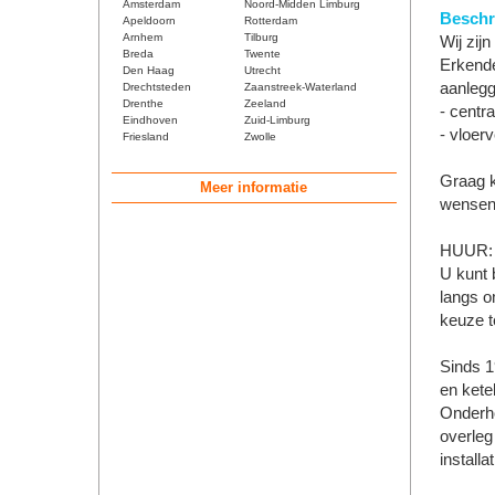
Amsterdam
Noord-Midden Limburg
Beschri
Apeldoorn
Rotterdam
Arnhem
Tilburg
Wij zijn
Breda
Twente
Erkende
Den Haag
Utrecht
aanlegg
Drechtsteden
Zaanstreek-Waterland
Drenthe
Zeeland
- centra
Eindhoven
Zuid-Limburg
- vloer
Friesland
Zwolle
Graag k
Meer informatie
wensen 
HUUR:
U kunt 
langs o
keuze t
Sinds 1
en kete
Onderho
overleg
installa