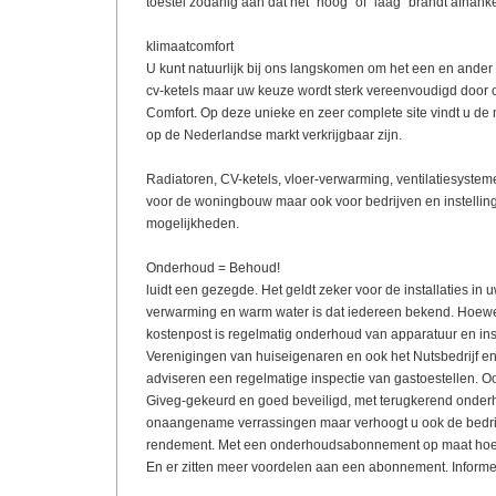
toestel zodanig aan dat het "hoog" of "laag" brandt afhank
klimaatcomfort
U kunt natuurlijk bij ons langskomen om het een en ander 
cv-ketels maar uw keuze wordt sterk vereenvoudigd door 
Comfort. Op deze unieke en zeer complete site vindt u de
op de Nederlandse markt verkrijgbaar zijn.
Radiatoren, CV-ketels, vloer-verwarming, ventilatiesystem
voor de woningbouw maar ook voor bedrijven en instellin
mogelijkheden.
Onderhoud = Behoud!
luidt een gezegde. Het geldt zeker voor de installaties in 
verwarming en warm water is dat iedereen bekend. Hoewe
kostenpost is regelmatig onderhoud van apparatuur en inst
Verenigingen van huiseigenaren en ook het Nutsbedrijf
adviseren een regelmatige inspectie van gastoestellen. Ook
Giveg-gekeurd en goed beveiligd, met terugkerend onderh
onaangename verrassingen maar verhoogt u ook de bedrij
rendement. Met een onderhoudsabonnement op maat hoeft u
En er zitten meer voordelen aan een abonnement. Informeer