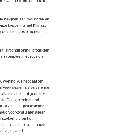
elijk van de warmtebehoefte.
te bekijken aan radiatoren en
onze koppeling met Klimaat
 mooiste en beste merken die
en, airconditioning, producten
gen compleet met subsidie
uw woning. Als het gaat om
l vaak gezien als vervelende
allaties absoluut geen luxe.
 en de Consumentenbond
 al zijn alle gastoestellen
oud voorkomt u niet alleen
fszekerheid en het
 dat zelf niet bij te houden.
 vrijblijvend.