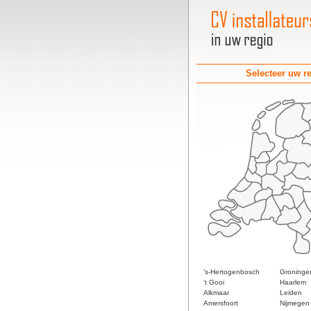
Selecteer uw r
's-Hertogenbosch
Groninge
't Gooi
Haarlem
Alkmaar
Leiden
Amersfoort
Nijmegen