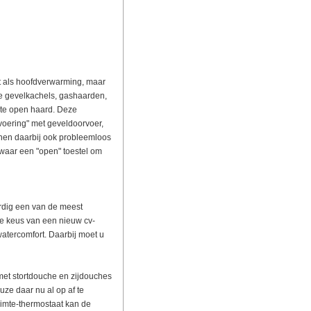
t als hoofdverwarming, maar
ede gevelkachels, gashaarden,
hte open haard. Deze
voering" met geveldoorvoer,
nen daarbij ook probleemloos
 waar een "open" toestel om
rdig een van de meest
de keus van een nieuw cv-
atercomfort. Daarbij moet u
et stortdouche en zijdouches
uze daar nu al op af te
imte-thermostaat kan de