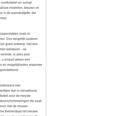
comfortabel en zuinig!
talloze modellen, kleuren en
r is de warmteafgifte; die
rden.
roppervlaktes zoals in
men. Een dergelijk systeem
 Een goed ontwerp, met een
met radiatoren - op
reiste. Is alles juist
; u ervaart alleen een
men en mogelijkheden waarmee
eïnstalleerd.
ombineerd met
lastiger dan in nieuwbouw,
iviteit voor de meeste
ratuurschommelingen die vaak
oren met de nieuwe
sche thermostaat het nieuwe