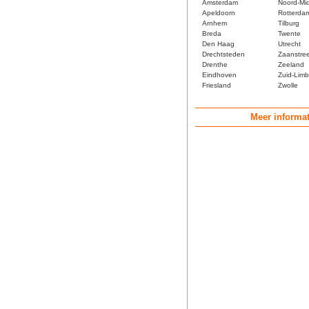
Amsterdam
Noord-Mi
Apeldoorn
Rotterda
Arnhem
Tilburg
Breda
Twente
Den Haag
Utrecht
Drechtsteden
Zaanstre
Drenthe
Zeeland
Eindhoven
Zuid-Limb
Friesland
Zwolle
Meer informat