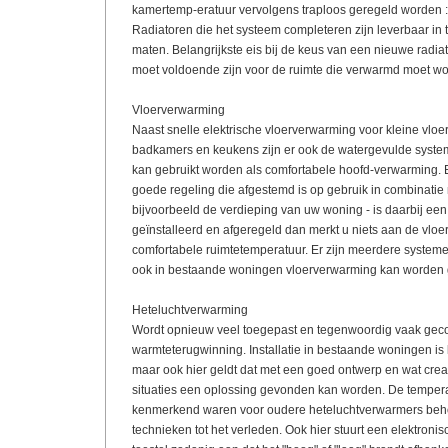
kamertemp-eratuur vervolgens traploos geregeld worden : 
Radiatoren die het systeem completeren zijn leverbaar in 
maten. Belangrijkste eis bij de keus van een nieuwe radiato
moet voldoende zijn voor de ruimte die verwarmd moet wo
Vloerverwarming
Naast snelle elektrische vloerverwarming voor kleine vloe
badkamers en keukens zijn er ook de watergevulde syste
kan gebruikt worden als comfortabele hoofd-verwarming.
goede regeling die afgestemd is op gebruik in combinatie 
bijvoorbeeld de verdieping van uw woning - is daarbij een ve
geïnstalleerd en afgeregeld dan merkt u niets aan de vloer
comfortabele ruimtetemperatuur. Er zijn meerdere syste
ook in bestaande woningen vloerverwarming kan worden g
Heteluchtverwarming
Wordt opnieuw veel toegepast en tegenwoordig vaak gec
warmteterugwinning. Installatie in bestaande woningen is 
maar ook hier geldt dat met een goed ontwerp en wat creat
situaties een oplossing gevonden kan worden. De tempe
kenmerkend waren voor oudere heteluchtverwarmers beh
technieken tot het verleden. Ook hier stuurt een elektroni